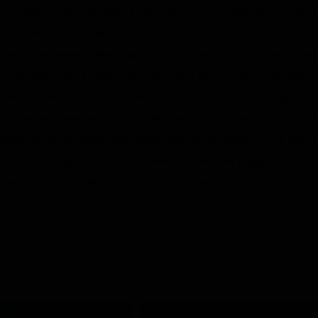
nat Zeit, um sich die Bilder in Ruhe auszusuchen. Wie lange werden m
t, es werden keine Bilder archiviert. Falls Sie mehr Zeit als die st
 verlängert werden. Wie lange sind Gutscheine gültig? Unsere Gutsche
nen. Gutschein einlösen Die Gutscheine können bei uns eingelöst w
 (Welche Leistung ein Gutschein hat, erfährt man wenn die Gutsche
oder verkauft werden. Wichtig! Wer den Gutschein abgibt, erhält di
gleitperson. Erotische Aufnahmen werden prinzipiell erst ab einem A
ebucht werden können bar bezahlt werden.Alternativ Paypal oder Übe
rweisung und mit Kreditkarte bezahlt werden. Alternativ ist natürli