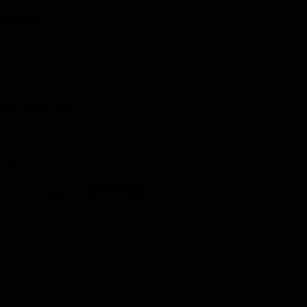
etails
milienshooting:
100,- € inklusive 4 Fotos (JPEG
tei)
milienshooting:
200,- € inklusive allen Fotos
PEG Datei))
tegorie:
Photoshooting
tschein kaufen:
kaufen