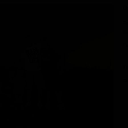
D
Fa
Da
Fa
(J
Ka
Gu