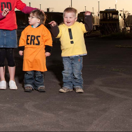
leinen und großen Momente des Alltags prägen, die
e gemeinsame Verbindung sichtbar machen, die
 in der Konstellation, die Sie sich vorstellen. Wie
 im Studio oder Outdoor - 30-90 Minuten in
rsonen bei Aufnahmen im Studio, Outdoor
udio auszusuchen. Sie erhalten einen geschützten