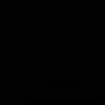
Zugang zu einer Online-Galerie und haben einen Mo
Galerie nach vier Wochen werden die Bilder gelösch
kann die Dauer der Galerie nach Absprache mit uns
dem Lesersiegel mit der Gutscheinnummer zu erken
zu uns kommt, erhält die entsprechende Leistung
Natürlich können die Gutscheine auch verschenkt 
Minderjährige benötigen immer eine erwachsene Be
bezahlen? Alle Leistungen die direkt im Studio g
Webseite via SEPA-Lastschrift, PayPal, Sofort-Übe
möglich.
alle
Familienfotos