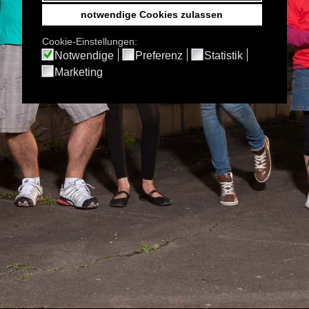
s als die Familie, die man sich aussuchen kann?) sind es, die die k
enau diese Momente einmal fotografisch festhalten und damit ein
ivität und Fingerspitzengefühl erschaffen wir einzigartige Fotografien
asie sind keine Grenzen gesetzt! Rahmenbedingungen: - Fotoshooting
nschten Bildanzahl und der Motivation der Gruppe - bis zu fünf Pe
er aus? Wir drängen Sie nicht, sich die Bilder unter Zeitdruck im St