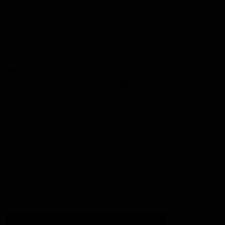
eine Bilder archiviert? Nach Ablauf Ihrer Online-
andardmäßig vereinbarten vier Wochen benötigen,
ine sind drei Jahre ab Erwerb gültig. Dies ist an
erden. Jeder, der mit einem gültigen Gutschein
innummer in das Suchfeld eingegeben wird).
e Leistung! Fotoshootings mit Minderjährigen
lter von 18 Jahren angefertigt. Wie kann ich
rweisung. Gutscheine können hier auf der
ch auch die Barzahlung im Studio bzw. vor Ort