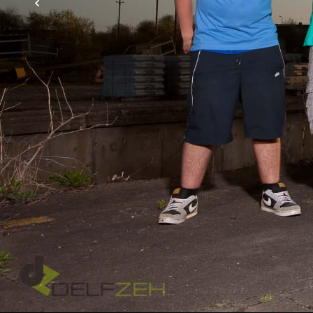
Familie und Freunde (denn was sind Freunde andere
das Leben besonders machen. Warum also nicht g
oft nur gefühlt, aber nicht benannt wird? Mit Kreat
immer in unserem Studio gilt auch hier: Der Fant
Abhängigkeit der gewünschten Location, der gewü
unbegrenzt viele Teilnehmer Wie suche ich die Bild