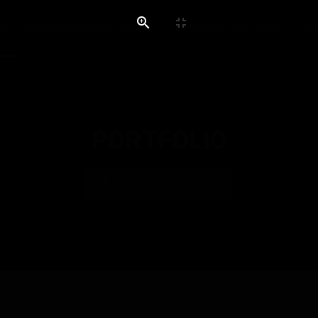
Bewerbungsfotos Erfurt
Hochzeitsfotograf Erfurt
Ma
PORTFOLIO
Startseite
Portfolio